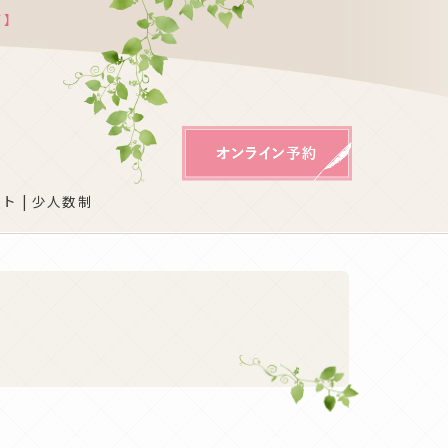
ガ】
ト | 少人数制