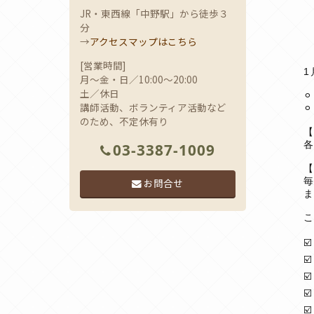
JR・東西線「中野駅」から徒歩３
分
→
アクセスマップはこちら
[営業時間]
月～金・日／10:00～20:00
土／休日
⚪
講師活動、ボランティア活動など
⚪
のため、不定休有り
各
03-3387-1009
お問合せ
☑
☑
☑
☑
☑