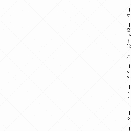
オ
I
(
⚪
⚪
・