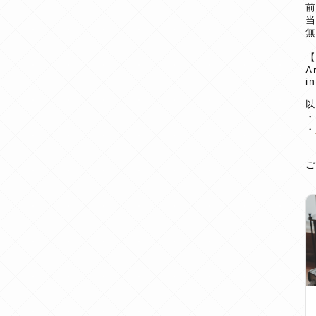
無
A
i
以
・
・