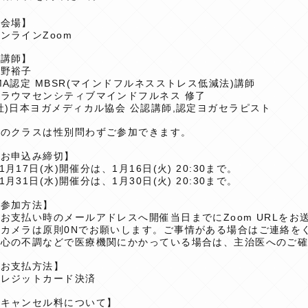
【会場】
ンラインZoom
【講師】
高野裕子
MA認定 MBSR(マインドフルネスストレス低減法)講師
トラウマセンシティブマインドフルネス 修了
社)日本ヨガメディカル協会 公認講師,認定ヨガセラピスト
このクラスは性別問わずご参加できます。
【お申込み締切】
︎1月17日(水)開催分は、1月16日(火) 20:30まで。
︎1月31日(水)開催分は、1月30日(火) 20:30まで。
【参加方法】
お支払い時のメールアドレスへ開催当日までにZoom URLをお
・カメラは原則0Nでお願いします。ご事情がある場合はご連絡を
・心の不調などで医療機関にかかっている場合は、主治医へのご
【お支払方法】
クレジットカード決済
【キャンセル料について】