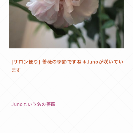
[サロン便り] 薔薇の季節ですね＊Junoが咲いてい
ます
Junoという名の薔薇。