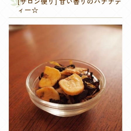
[サロン便り] 甘い香りのバナナテ
ィー☆