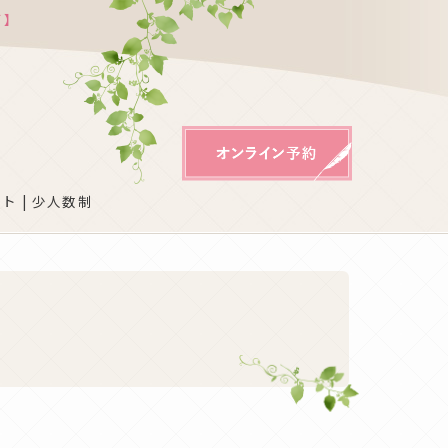
ガ】
ト | 少人数制